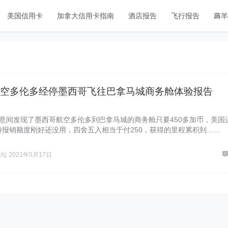
美国信用卡
加拿大信用卡指南
酒店报告
飞行报告
薅羊
空多伦多经停墨西哥飞往巴拿马城商务舱体验报告
无意间发现了墨西哥航空多伦多到巴拿马城的商务舱只要450多加币，美国
旅游报销额度刚好还没用，四舍五入相当于付250，获得的里程累积到……
论坛
2021年5月17日