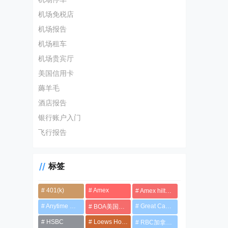
机场免税店
机场报告
机场租车
机场贵宾厅
美国信用卡
薅羊毛
酒店报告
银行账户入门
飞行报告
标签
401(k)
Amex
Amex hilton系列信用卡
Anytime Mailbox
Great Canadian Rebates
BOA美国银行
HSBC
Loews Hotels
RBC加拿大皇家银行