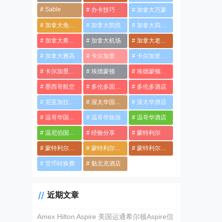
Sable
办卡技巧
加拿大万豪
加拿大免税店
加拿大凯悦
加拿大四季酒店
加拿大希尔顿
加拿大机场
加拿大老乡会
加拿大雅高
卡尔加里
卡尔加里国际机场
卡尔加里酒店
埃德蒙顿
埃德蒙顿国际机场
墨西哥航空
多伦多国际机场
多伦多酒店
尼亚加拉酒店
渥太华国际机场
渥太华酒店
温哥华国际机场
温哥华旅游
温哥华酒店
温尼伯国际机场
经验分享
蒙特利尔
蒙特利尔景点
蒙特利尔特鲁多国际机场
蒙特利尔酒店
货币转换费
魁北克酒店
近期文章
Amex Hilton Aspire 美国运通希尔顿Aspire信