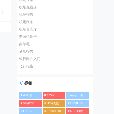
…
机场免税店
0
机场报告
机场租车
机场贵宾厅
美国信用卡
薅羊毛
酒店报告
银行账户入门
飞行报告
标签
401(k)
Amex
Amex hilton系列信用卡
Anytime Mailbox
Great Canadian Rebates
BOA美国银行
HSBC
Loews Hotels
RBC加拿大皇家银行