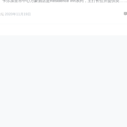
卡尔加里市中心万豪酒店是Residence Inn系列，主打长住并提供类…
论坛
2020年11月19日