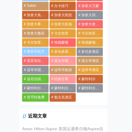
Sable
办卡技巧
加拿大万豪
加拿大免税店
加拿大凯悦
加拿大四季酒店
加拿大希尔顿
加拿大机场
加拿大老乡会
加拿大雅高
卡尔加里
卡尔加里国际机场
卡尔加里酒店
埃德蒙顿
埃德蒙顿国际机场
墨西哥航空
多伦多国际机场
多伦多酒店
尼亚加拉酒店
渥太华国际机场
渥太华酒店
温哥华国际机场
温哥华旅游
温哥华酒店
温尼伯国际机场
经验分享
蒙特利尔
蒙特利尔景点
蒙特利尔特鲁多国际机场
蒙特利尔酒店
货币转换费
魁北克酒店
近期文章
Amex Hilton Aspire 美国运通希尔顿Aspire信